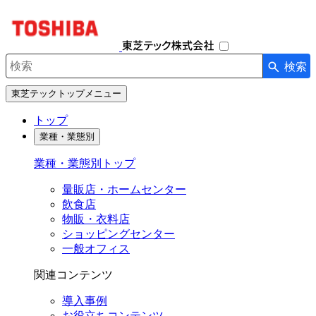
ナ
ビ
ゲ
ー
検索
シ
検索キーワード入力
ョ
東芝テックトップメニュー
ン
を
トップ
開
業種・業態別
閉
す
業種・業態別トップ
る
量販店・ホームセンター
飲食店
物販・衣料店
ショッピングセンター
一般オフィス
関連コンテンツ
導入事例
お役立ちコンテンツ