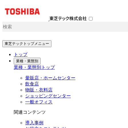
ナ
ビ
ゲ
ー
シ
検索キーワード入力
ョ
ン
東芝テックトップメニュー
を
開
トップ
閉
業種・業態別
す
業種・業態別トップ
る
量販店・ホームセンター
飲食店
物販・衣料店
ショッピングセンター
一般オフィス
関連コンテンツ
導入事例