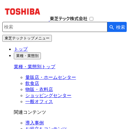
ナ
ビ
ゲ
ー
検索
シ
検索キーワード入力
ョ
東芝テックトップメニュー
ン
を
トップ
開
業種・業態別
閉
す
業種・業態別トップ
る
量販店・ホームセンター
飲食店
物販・衣料店
ショッピングセンター
一般オフィス
関連コンテンツ
導入事例
お役立ちコンテンツ