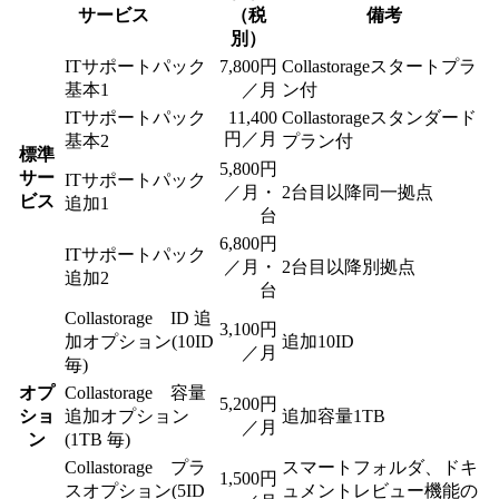
サービス
（税
備考
別）
ITサポートパック
7,800円
Collastorageスタートプラ
基本1
／月
ン付
ITサポートパック
11,400
Collastorageスタンダード
円／月
基本2
プラン付
標準
5,800円
サー
ITサポートパック
／月・
2台目以降同一拠点
ビス
追加1
台
6,800円
ITサポートパック
／月・
2台目以降別拠点
追加2
台
Collastorage ID 追
3,100円
加オプション(10ID
追加10ID
／月
毎)
オプ
Collastorage 容量
5,200円
ショ
追加オプション
追加容量1TB
／月
ン
(1TB 毎)
Collastorage プラ
スマートフォルダ、ドキ
1,500円
スオプション(5ID
ュメントレビュー機能の