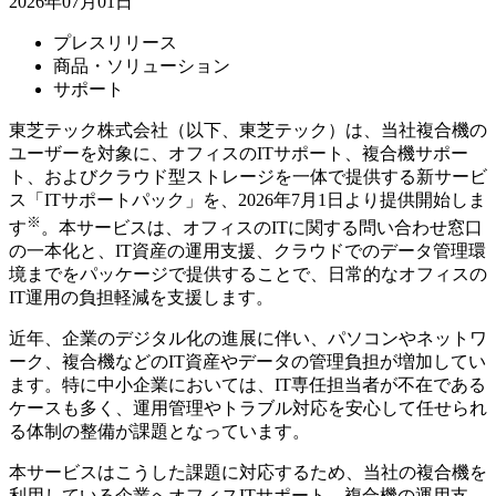
2026年07月01日
プレスリリース
商品・ソリューション
サポート
東芝テック株式会社（以下、東芝テック）は、当社複合機の
ユーザーを対象に、オフィスの
IT
サポート、複合機サポー
ト、およびクラウド型ストレージを一体で提供する新サービ
ス「
IT
サポートパック」を、
2026
年
7
月
1
日より提供開始しま
※
す
。本サービスは、オフィスの
IT
に関する問い合わせ窓口
の一本化と、
IT
資産の運用支援、クラウドでのデータ管理環
境までをパッケージで提供することで、日常的なオフィスの
IT
運用の負担軽減を支援します。
近年、企業のデジタル化の進展に伴い、パソコンやネットワ
ーク、複合機などの
IT
資産やデータの管理負担が増加してい
ます。特に中小企業においては、
IT
専任担当者が不在である
ケースも多く、運用管理やトラブル対応を安心して任せられ
る体制の整備が課題となっています。
本サービスはこうした課題に対応するため、当社の複合機を
利用している企業へオフィス
IT
サポート、複合機の運用支