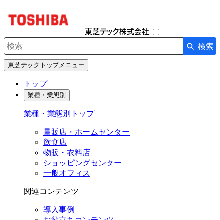
ナ
ビ
ゲ
ー
検索
シ
検索キーワード入力
ョ
東芝テックトップメニュー
ン
を
トップ
開
業種・業態別
閉
す
業種・業態別トップ
る
量販店・ホームセンター
飲食店
物販・衣料店
ショッピングセンター
一般オフィス
関連コンテンツ
導入事例
お役立ちコンテンツ