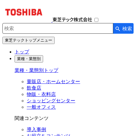
ナ
ビ
ゲ
ー
検索
シ
検索キーワード入力
ョ
東芝テックトップメニュー
ン
を
トップ
開
業種・業態別
閉
す
業種・業態別トップ
る
量販店・ホームセンター
飲食店
物販・衣料店
ショッピングセンター
一般オフィス
関連コンテンツ
導入事例
お役立ちコンテンツ