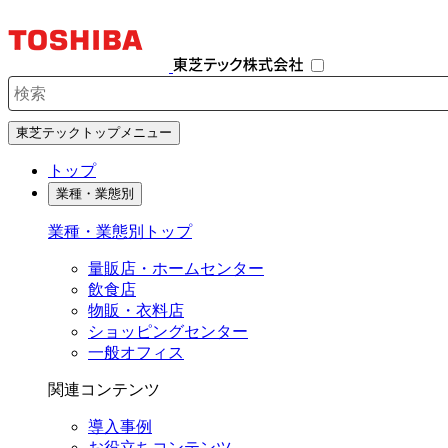
ナ
ビ
ゲ
ー
シ
検索キーワード入力
ョ
東芝テックトップメニュー
ン
を
トップ
開
業種・業態別
閉
す
業種・業態別トップ
る
量販店・ホームセンター
飲食店
物販・衣料店
ショッピングセンター
一般オフィス
関連コンテンツ
導入事例
お役立ちコンテンツ