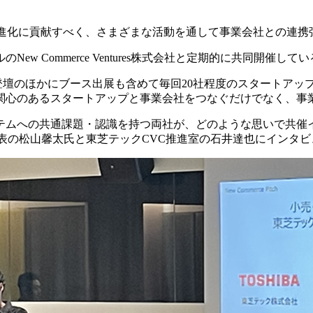
の進化に貢献すべく、さまざまな活動を通して事業会社との連携
mmerce Ventures株式会社と定期的に共同開催している『New
で、ピッチ登壇のほかにブース出展も含めて毎回20社程度のスタート
関心のあるスタートアップと事業会社をつなぐだけでなく、事
テムへの共通課題・認識を持つ両社が、どのような思いで共催
tures代表の松山馨太氏と東芝テックCVC推進室の石井達也にイン