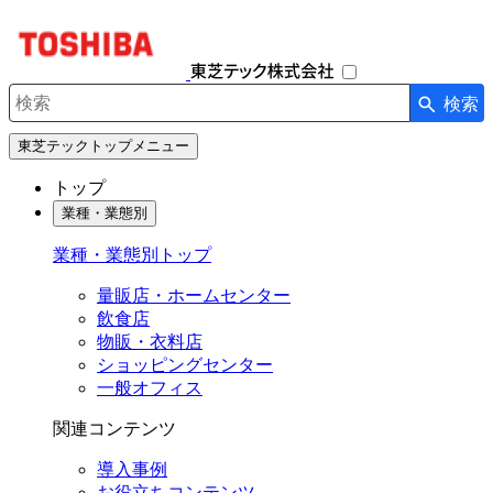
ナ
ビ
ゲ
ー
検索
シ
検索キーワード入力
ョ
東芝テックトップメニュー
ン
を
トップ
開
業種・業態別
閉
す
業種・業態別トップ
る
量販店・ホームセンター
飲食店
物販・衣料店
ショッピングセンター
一般オフィス
関連コンテンツ
導入事例
お役立ちコンテンツ