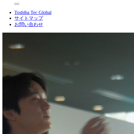
Toshiba Tec Global
サイトマップ
お問い合わせ
ト
東
ッ
プ
芝
テ
ッ
ク
株
式
会