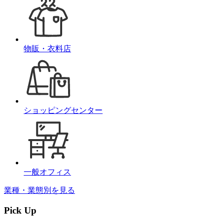
決
に
挑
む
私
物販・衣料店
た
ち
の
事
業
に
ショッピングセンター
つ
い
て
ご
紹
介
一般オフィス
し
ま
業種・業態別を見る
す。
Pick Up
サ