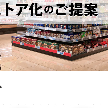
て
き
た
コ
ア
技
術
を
ベ
ー
ス
に、
時
代
を
リ
ー
ド
決
す
る
一
歩