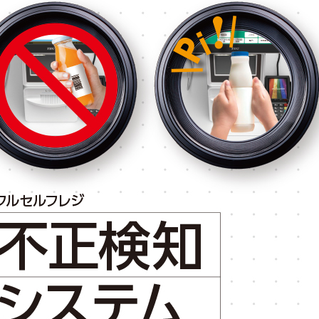
先
の
ソ
リ
ュ
ー
シ
ョ
ン
を
目
指
し
て
い
ま
す。
リ
テ
ー