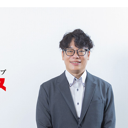
プ
ラ
イ
チ
ェ
ー
ン
を
構
成
す
る
す
べ
て
の
お
客
様
に
と