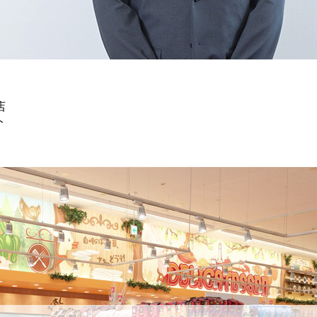
っ
て
最
適
な
価
値
店
を
ト
創
出
す
る
た
め
に、
こ
れ
ま
で
培
っ