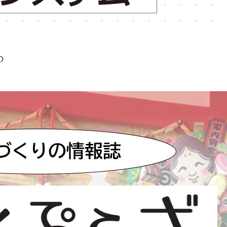
ル・
ソ
リ
ュ
ー
シ
の
ョ
ン
オ
ー
ト
ID・
ソ
リ
ュ
ー
シ
ョ
ン
ワ
ー
ク