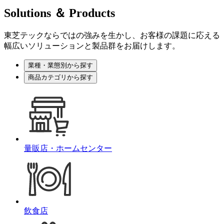
客
Solutions ＆ Products
様
の
東芝テックならではの強みを生かし、お客様の課題に応える
ビ
幅広いソリューションと製品群をお届けします。
ジ
ネ
業種・業態別から探す
ス
商品カテゴリから探す
を
支
業
え、
種・
さ
業
ま
ざ
態
ま
別
量販店・ホームセンター
な
か
社
ら
会
課
探
題
す
の
飲食店
解