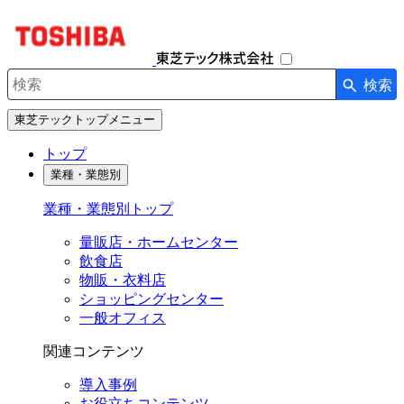
ナ
ビ
ゲ
ー
検索
シ
検索キーワード入力
ョ
東芝テックトップメニュー
ン
を
トップ
開
業種・業態別
閉
す
業種・業態別トップ
る
量販店・ホームセンター
飲食店
物販・衣料店
ショッピングセンター
一般オフィス
関連コンテンツ
導入事例
お役立ちコンテンツ