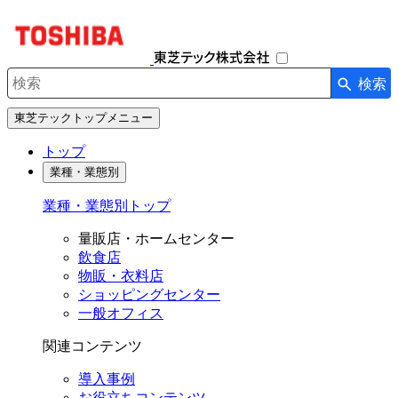
ナ
ビ
ゲ
ー
検索
シ
検索キーワード入力
ョ
東芝テックトップメニュー
ン
を
トップ
開
業種・業態別
閉
す
業種・業態別トップ
る
量販店・ホームセンター
飲食店
物販・衣料店
ショッピングセンター
一般オフィス
関連コンテンツ
導入事例
お役立ちコンテンツ