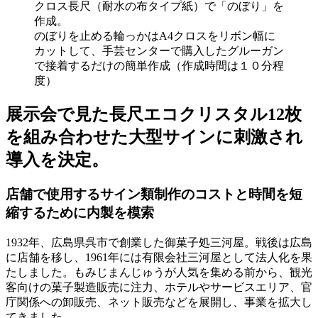
クロス長尺（耐水の布タイプ紙）で「のぼり」を
作成。
のぼりを止める輪っかはA4クロスをリボン幅に
カットして、手芸センターで購入したグルーガン
で接着するだけの簡単作成（作成時間は１０分程
度）
展示会で見た長尺エコクリスタル12枚
を組み合わせた大型サインに刺激され
導入を決定。
店舗で使用するサイン類制作のコストと時間を短
縮するために内製を模索
1932年、広島県呉市で創業した御菓子処三河屋。戦後は広島
に店舗を移し、1961年には有限会社三河屋として法人化を果
たしました。もみじまんじゅうが人気を集める前から、観光
客向けの菓子製造販売に注力、ホテルやサービスエリア、官
庁関係への卸販売、ネット販売などを展開し、事業を拡大し
てきました。