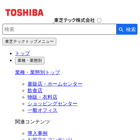
ナ
ビ
ゲ
ー
検索
シ
検索キーワード入力
ョ
東芝テックトップメニュー
ン
を
トップ
開
業種・業態別
閉
す
業種・業態別トップ
る
量販店・ホームセンター
飲食店
物販・衣料店
ショッピングセンター
一般オフィス
関連コンテンツ
導入事例
お役立ちコンテンツ