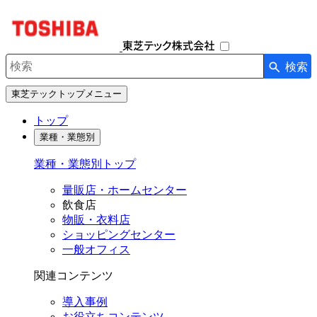
ナ
ビ
ゲ
ー
検索
シ
検索キーワード入力
ョ
東芝テックトップメニュー
ン
を
トップ
開
業種・業態別
閉
す
業種・業態別トップ
る
量販店・ホームセンター
飲食店
物販・衣料店
ショッピングセンター
一般オフィス
関連コンテンツ
導入事例
お役立ちコンテンツ