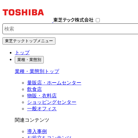
ナ
ビ
ゲ
ー
シ
検索キーワード入力
ョ
東芝テックトップメニュー
ン
を
トップ
開
業種・業態別
閉
す
業種・業態別トップ
る
量販店・ホームセンター
飲食店
物販・衣料店
ショッピングセンター
一般オフィス
関連コンテンツ
導入事例
お役立ちコンテンツ