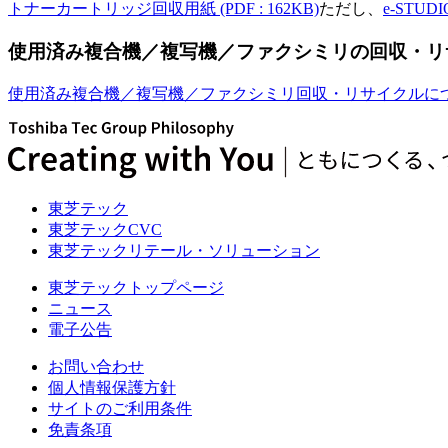
トナーカートリッジ回収用紙
(PDF : 162KB)
ただし、
e-STU
使用済み複合機／複写機／ファクシミリの回収・リ
使用済み複合機／複写機／ファクシミリ回収・リサイクルに
東芝テック
東芝テックCVC
東芝テックリテール・ソリューション
東芝テックトップページ
ニュース
電子公告
お問い合わせ
個人情報保護方針
サイトのご利用条件
免責条項