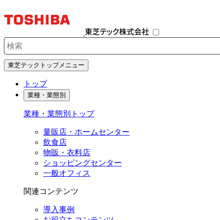
ナ
ビ
ゲ
ー
シ
検索キーワード入力
ョ
東芝テックトップメニュー
ン
を
トップ
開
業種・業態別
閉
す
業種・業態別トップ
る
量販店・ホームセンター
飲食店
物販・衣料店
ショッピングセンター
一般オフィス
関連コンテンツ
導入事例
お役立ちコンテンツ