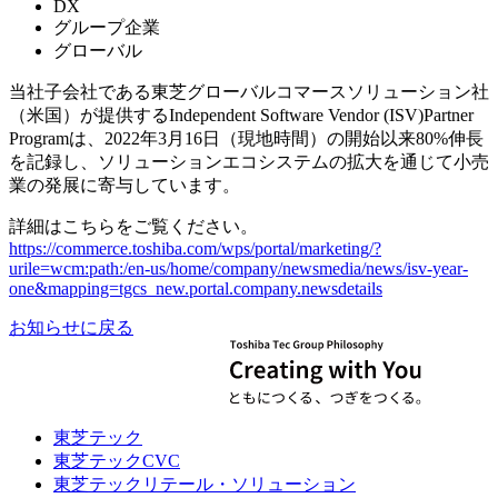
DX
グループ企業
グローバル
当社子会社である東芝グローバルコマースソリューション社
（米国）が提供するIndependent Software Vendor (ISV)Partner
Programは、2022年3月16日（現地時間）の開始以来80%伸長
を記録し、ソリューションエコシステムの拡大を通じて小売
業の発展に寄与しています。
詳細はこちらをご覧ください。
https://commerce.toshiba.com/wps/portal/marketing/?
urile=wcm:path:/en-us/home/company/newsmedia/news/isv-year-
one&mapping=tgcs_new.portal.company.newsdetails
お知らせに戻る
東芝テック
東芝テックCVC
東芝テックリテール・ソリューション