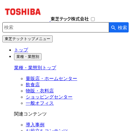
ナ
ビ
ゲ
ー
検索
シ
検索キーワード入力
ョ
東芝テックトップメニュー
ン
を
トップ
開
業種・業態別
閉
す
業種・業態別トップ
る
量販店・ホームセンター
飲食店
物販・衣料店
ショッピングセンター
一般オフィス
関連コンテンツ
導入事例
お役立ちコンテンツ