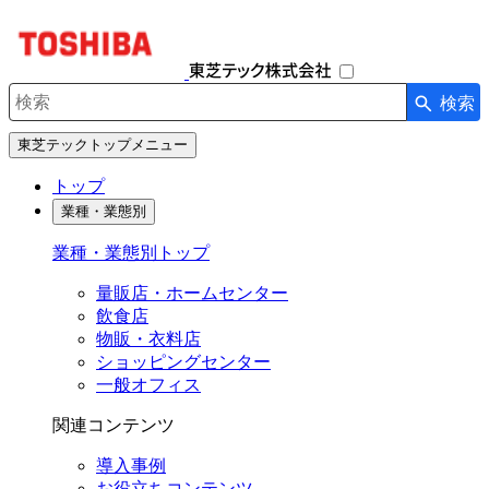
ナ
ビ
ゲ
ー
検索
シ
検索キーワード入力
ョ
東芝テックトップメニュー
ン
を
トップ
開
業種・業態別
閉
す
業種・業態別トップ
る
量販店・ホームセンター
飲食店
物販・衣料店
ショッピングセンター
一般オフィス
関連コンテンツ
導入事例
お役立ちコンテンツ