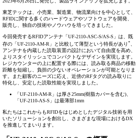
2023年6月26日に発売し、製品ラインアップを拡充します。
東芝テックは、小売業、製造業、物流業向けを中心として、
RFIDに関する多くのハードウェアやソフトウェアを開発、
販売し、独自の技術やノウハウを培ってきました。
今回発売するRFIDアンテナ「UF-2110-ASC-S/AS-S」は、既
*
存の「UF-2110-AM-R」と比較して薄型という特長があり
、
アンテナを内蔵した読取装置の設計において自由度を高め、
よりスタイリッシュでコンパクトなデザインを実現します。
レジカウンターの上に配置する際には、読み取る商品の移動
距離を短縮し、負担の少ないオペレーションが可能となりま
す。また顧客のニーズに応え、近傍のRFタグの読み取りに
特化し、安定した読取性能を実現しました。
「UF-2110-AM-R」は厚さ25mm(樹脂カバーを含む)、
「UF-2110-AS-S」は最薄部1mm
私たちはこれからもRFIDをはじめとしたデジタル技術を用
いたソリューションを創出し、さまざまな現場におけるDX
を推進してまいります。