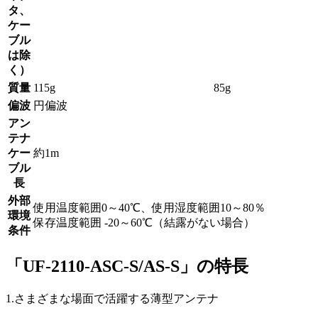
タ、
ケー
ブル
は除
く）
質量
115g
85g
偏波
円偏波
アン
テナ
ケー
約1m
ブル
長
外部
使用温度範囲0～40℃、使用湿度範囲10～80％
環境
保存温度範囲 -20～60℃（結露がない場合）
条件
「UF-2110-ASC-S/AS-S」の特長
1.さまざまな場面で活躍する薄型アンテナ