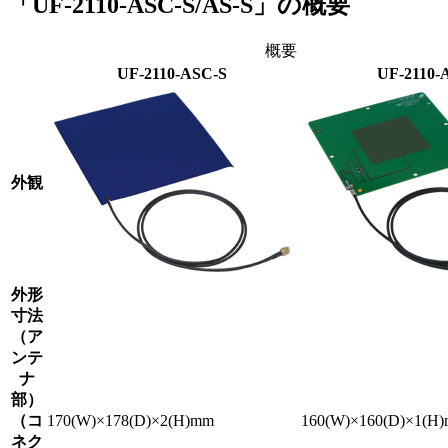
「UF-2110-ASC-S/AS-S」の概要
概要
UF-2110-ASC-S
UF-2110-
外観
外形
寸法
（ア
ンテ
ナ
部）
（コ
170(W)×178(D)×2(H)mm
160(W)×160(D)×1(H
ネク