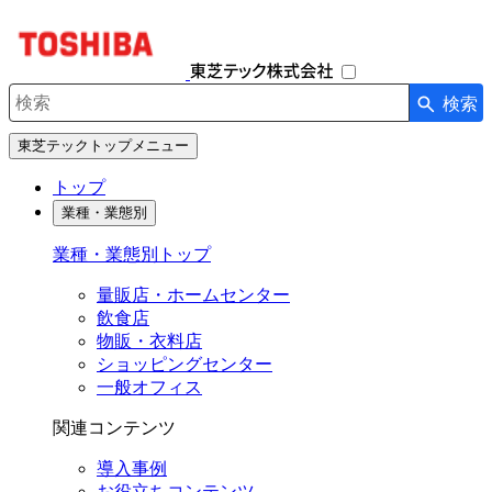
ナ
ビ
ゲ
ー
検索
シ
検索キーワード入力
ョ
東芝テックトップメニュー
ン
を
トップ
開
業種・業態別
閉
す
業種・業態別トップ
る
量販店・ホームセンター
飲食店
物販・衣料店
ショッピングセンター
一般オフィス
関連コンテンツ
導入事例
お役立ちコンテンツ