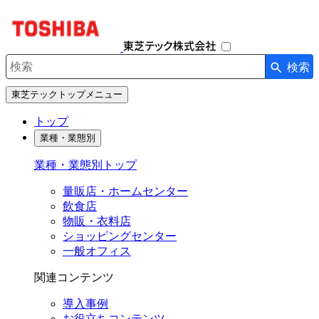
ナ
ビ
ゲ
ー
検索
シ
検索キーワード入力
ョ
東芝テックトップメニュー
ン
を
トップ
開
業種・業態別
閉
す
業種・業態別トップ
る
量販店・ホームセンター
飲食店
物販・衣料店
ショッピングセンター
一般オフィス
関連コンテンツ
導入事例
お役立ちコンテンツ