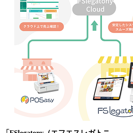
「FSlegatony（エフエスレガトニ