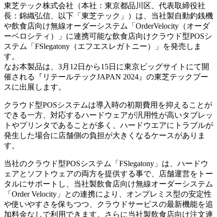
東芝テック株式会社（本社：東京都品川区、代表取締役社
長：錦織弘信、以下「東芝テック」）は、当社製自動釣銭機
や飲食店向け無線オーダーシステム「OrderVelocity（オーダ
ーベロシティ）」に連携可能な飲食店向けクラウド型POSシ
ステム「FSlegatony（エフエスレガトニー）」を発売しま
す。
なお本製品は、3月12日から15日に東京ビッグサイトにて開
催される『リテールテックJAPAN 2024』の東芝テックブー
スに出展します。
クラウド型POSシステムは導入時の初期費用を抑えることが
できる一方、対応するハードウェアが汎用性が高いタブレッ
トやプリンタであることが多く、ハードウエアにトラブルが
発生した場合に店舗側の負担が大きくなるケースがありま
す。
当社のクラウド型POSシステム「FSlegatony」は、ハードウ
ェアとソフトウェアの両方を提供する事で、店舗運営をトー
タルにサポートし、当社製飲食店向け無線オーダーシステム
「Order Velocity」との連携により、オンプレミス型の安定性
や使いやすさを保ちつつ、クラウドサービスの最新機能を追
加料金なしで利用できます。さらに当社製飲食店向け注文連