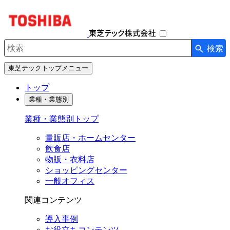
ナ
ビ
ゲ
ー
検索
シ
検索キーワード入力
ョ
東芝テックトップメニュー
ン
を
トップ
開
業種・業態別
閉
す
業種・業態別トップ
る
量販店・ホームセンター
飲食店
物販・衣料店
ショッピングセンター
一般オフィス
関連コンテンツ
導入事例
お役立ちコンテンツ