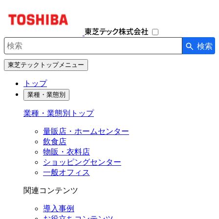
ナ
ビ
ゲ
ー
検索
シ
検索キーワード入力
ョ
東芝テックトップメニュー
ン
を
トップ
開
業種・業態別
閉
す
業種・業態別トップ
る
量販店・ホームセンター
飲食店
物販・衣料店
ショッピングセンター
一般オフィス
関連コンテンツ
導入事例
お役立ちコンテンツ