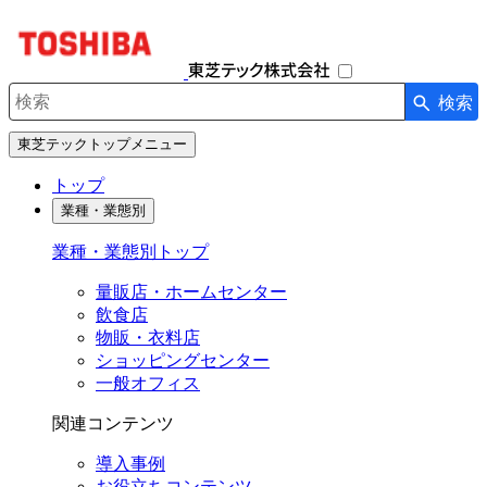
ナ
ビ
ゲ
ー
検索
シ
検索キーワード入力
ョ
東芝テックトップメニュー
ン
を
トップ
開
業種・業態別
閉
す
業種・業態別トップ
る
量販店・ホームセンター
飲食店
物販・衣料店
ショッピングセンター
一般オフィス
関連コンテンツ
導入事例
お役立ちコンテンツ