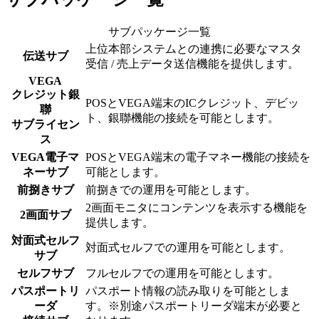
サブパッケージ一覧
上位本部システムとの連携に必要なマスタ
伝送サブ
受信 / 売上データ送信機能を提供します。
VEGA
クレジット銀
POSとVEGA端末のICクレジット、デビッ
聯
ト、銀聯機能の接続を可能とします。
サブライセン
ス
VEGA電子マ
POSとVEGA端末の電子マネー機能の接続を
ネーサブ
可能とします。
前捌きサブ
前捌きでの運用を可能とします。
2画面モニタにコンテンツを表示する機能を
2画面サブ
提供します。
対面式セルフ
対面式セルフでの運用を可能とします。
サブ
セルフサブ
フルセルフでの運用を可能とします。
パスポートリ
パスポート情報の読み取りを可能としま
ーダ
す。※別途パスポートリーダ端末が必要と