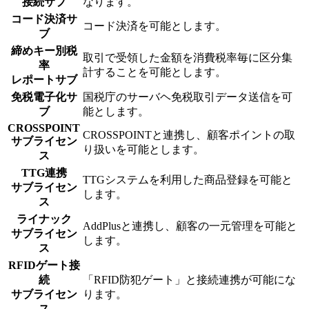
接続サブ
なります。
コード決済サ
コード決済を可能とします。
ブ
締めキー別税
取引で受領した金額を消費税率毎に区分集
率
計することを可能とします。
レポートサブ
免税電子化サ
国税庁のサーバヘ免税取引データ送信を可
ブ
能とします。
CROSSPOINT
CROSSPOINTと連携し、顧客ポイントの取
サブライセン
り扱いを可能とします。
ス
TTG連携
TTGシステムを利用した商品登録を可能と
サブライセン
します。
ス
ライナック
AddPlusと連携し、顧客の一元管理を可能と
サブライセン
します。
ス
RFIDゲート接
続
「RFID防犯ゲート」と接続連携が可能にな
サブライセン
ります。
ス