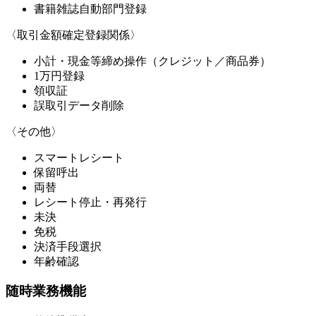
書籍雑誌自動部門登録
〈取引金額確定登録関係〉
小計・現金等締め操作（クレジット／商品券）
1万円登録
領収証
誤取引データ削除
〈その他〉
スマートレシート
保留呼出
両替
レシート停止・再発行
未決
免税
決済手段選択
年齢確認
随時業務機能