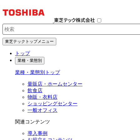
ナ
ビ
ゲ
ー
シ
検索キーワード入力
ョ
東芝テックトップメニュー
ン
を
トップ
開
業種・業態別
閉
す
業種・業態別トップ
る
量販店・ホームセンター
飲食店
物販・衣料店
ショッピングセンター
一般オフィス
関連コンテンツ
導入事例
お役立ちコンテンツ