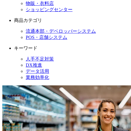
物販・衣料店
ショッピングセンター
商品カテゴリ
流通本部・デベロッパーシステム
POS・店舗システム
キーワード
人手不足対策
DX推進
データ活用
業務効率化