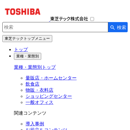
ナ
ビ
ゲ
ー
検索
シ
検索キーワード入力
ョ
東芝テックトップメニュー
ン
を
トップ
開
業種・業態別
閉
す
業種・業態別トップ
る
量販店・ホームセンター
飲食店
物販・衣料店
ショッピングセンター
一般オフィス
関連コンテンツ
導入事例
お役立ちコンテンツ