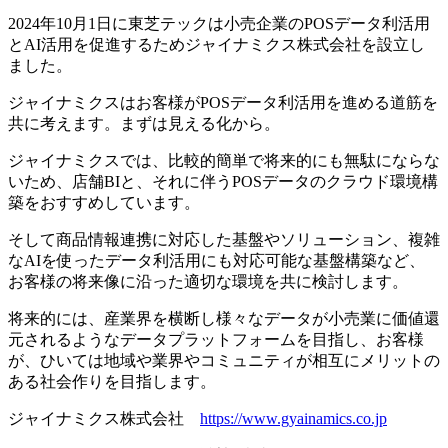
2024年10月1日に東芝テックは小売企業のPOSデータ利活用
とAI活用を促進するためジャイナミクス株式会社を設立し
ました。
ジャイナミクスはお客様がPOSデータ利活用を進める道筋を
共に考えます。まずは見える化から。
ジャイナミクスでは、比較的簡単で将来的にも無駄にならな
いため、店舗BIと、それに伴うPOSデータのクラウド環境構
築をおすすめしています。
そして商品情報連携に対応した基盤やソリューション、複雑
なAIを使ったデータ利活用にも対応可能な基盤構築など、
お客様の将来像に沿った適切な環境を共に検討します。
将来的には、産業界を横断し様々なデータが小売業に価値還
元されるようなデータプラットフォームを目指し、お客様
が、ひいては地域や業界やコミュニティが相互にメリットの
ある社会作りを目指します。
ジャイナミクス株式会社
https://www.gyainamics.co.jp