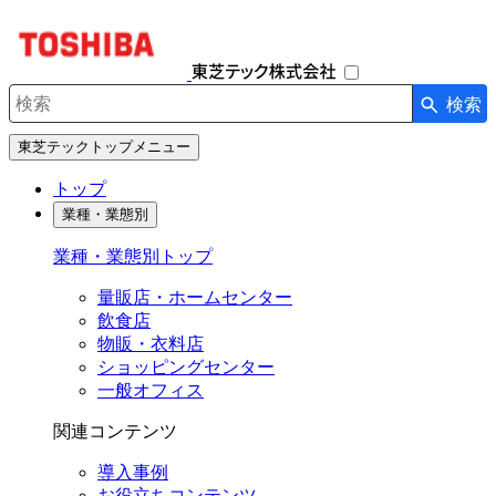
ナ
ビ
ゲ
ー
検索
シ
検索キーワード入力
ョ
東芝テックトップメニュー
ン
を
トップ
開
業種・業態別
閉
す
業種・業態別トップ
る
量販店・ホームセンター
飲食店
物販・衣料店
ショッピングセンター
一般オフィス
関連コンテンツ
導入事例
お役立ちコンテンツ