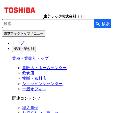
ナ
ビ
ゲ
ー
検索
シ
検索キーワード入力
ョ
東芝テックトップメニュー
ン
を
トップ
開
業種・業態別
閉
す
業種・業態別トップ
る
量販店・ホームセンター
飲食店
物販・衣料店
ショッピングセンター
一般オフィス
関連コンテンツ
導入事例
お役立ちコンテンツ