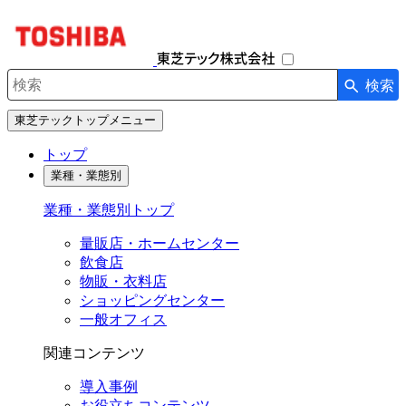
ナ
ビ
ゲ
ー
検索
シ
検索キーワード入力
ョ
東芝テックトップメニュー
ン
を
トップ
開
業種・業態別
閉
す
業種・業態別トップ
る
量販店・ホームセンター
飲食店
物販・衣料店
ショッピングセンター
一般オフィス
関連コンテンツ
導入事例
お役立ちコンテンツ