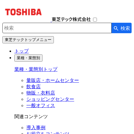
ナ
ビ
ゲ
ー
検索
シ
検索キーワード入力
ョ
東芝テックトップメニュー
ン
を
トップ
開
業種・業態別
閉
す
業種・業態別トップ
る
量販店・ホームセンター
飲食店
物販・衣料店
ショッピングセンター
一般オフィス
関連コンテンツ
導入事例
お役立ちコンテンツ