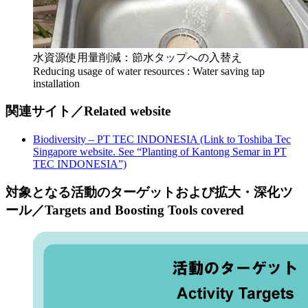
水資源使用量削減：節水タップへの入替え
Reducing usage of water resources : Water saving tap
installation
関連サイト／Related website
Biodiversity – PT TEC INDONESIA (Link to Toshiba Tec
Singapore website. See “Planting of Kantong Semar in PT
TEC INDONESIA”)
対象となる活動のターゲットおよび拡大・深化ツ
ール／Targets and Boosting Tools covered