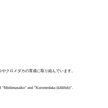
コやクロメダカの育成に取り組んでいます。
red "Mishimasaiko" and "Kuromedaka (killifish)".