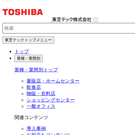
ナ
ビ
ゲ
ー
シ
検索キーワード入力
ョ
東芝テックトップメニュー
ン
を
トップ
開
業種・業態別
閉
す
業種・業態別トップ
る
量販店・ホームセンター
飲食店
物販・衣料店
ショッピングセンター
一般オフィス
関連コンテンツ
導入事例
お役立ちコンテンツ