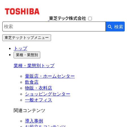
ナ
ビ
ゲ
ー
検索
シ
検索キーワード入力
ョ
東芝テックトップメニュー
ン
を
トップ
開
業種・業態別
閉
す
業種・業態別トップ
る
量販店・ホームセンター
飲食店
物販・衣料店
ショッピングセンター
一般オフィス
関連コンテンツ
導入事例
お役立ちコンテンツ