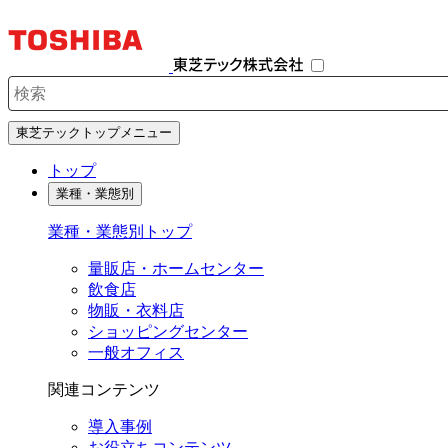
ナ
ビ
ゲ
ー
シ
検索キーワード入力
ョ
東芝テックトップメニュー
ン
を
トップ
開
業種・業態別
閉
す
業種・業態別トップ
る
量販店・ホームセンター
飲食店
物販・衣料店
ショッピングセンター
一般オフィス
関連コンテンツ
導入事例
お役立ちコンテンツ