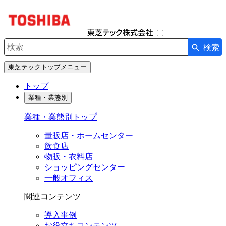
ナ
ビ
ゲ
ー
検索
シ
検索キーワード入力
ョ
東芝テックトップメニュー
ン
を
トップ
開
業種・業態別
閉
す
業種・業態別トップ
る
量販店・ホームセンター
飲食店
物販・衣料店
ショッピングセンター
一般オフィス
関連コンテンツ
導入事例
お役立ちコンテンツ