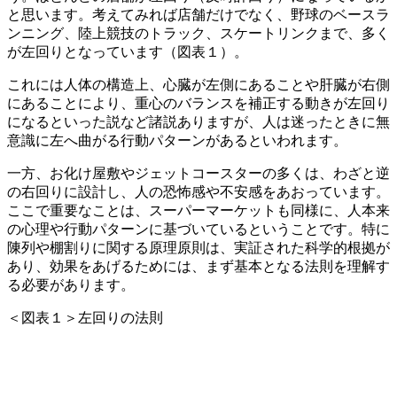
と思います。考えてみれば店舗だけでなく、野球のベースラ
ンニング、陸上競技のトラック、スケートリンクまで、多く
が左回りとなっています（図表
１
）。
これには人体の構造上、心臓が左側にあることや肝臓が右側
にあることにより、重心のバランスを補正する動きが左回り
になるといった説など諸説ありますが、人は迷ったときに無
意識に左へ曲がる行動パターンがあるといわれます。
一方、お化け屋敷やジェットコースターの多くは、わざと逆
の右回りに設計し、人の恐怖感や不安感をあおっています。
ここで重要なことは、スーパーマーケットも同様に、人本来
の心理や行動パターンに基づいているということです。特に
陳列や棚割りに関する原理原則は、実証された科学的根拠が
あり、効果をあげるためには、まず基本となる法則を理解す
る必要があります。
＜図表１＞左回りの法則