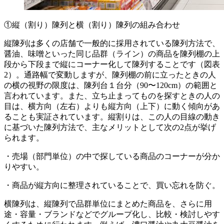
①縦（割り）陳列と横（割り）陳列の組み合わせ
縦陳列は多くの店舗で一般的に採用されている陳列方法で、
醤油、味噌といった同じ品群（ライン）の商品を陳列棚の上
段から下段まで縦にコーナー化して陳列することです（図表
2
）。通路幅で変動しますが、陳列棚の前に立ったときの人
の横の視野の限度は、陳列台１台分（
90
〜
120cm
）の範囲と
言われています。また、立ち止まってものを探すときの人の
目は、横方向（左右）よりも縦方向（上下）に動く傾向があ
ることも実証されています。縦割りは、この人の目線の動き
に基づいた陳列方法で、主なメリットとして次の
2
点が挙げ
られます。
・売場（部門単位）の中で探している商品のコーナーが分か
りやすい。
・商品が縦方向に整理されていることで、買い忘れを防ぐ。
横陳列は、縦陳列で品群単位にまとめた商品を、さらに用
途・容量・ブランドなどでグループ化し、比較・検討しやす