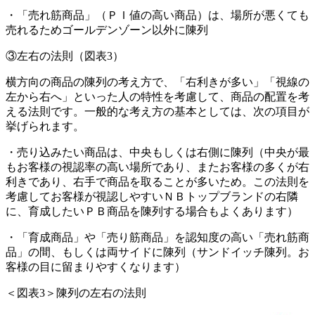
・「売れ筋商品」（ＰＩ値の高い商品）は、場所が悪くても
売れるためゴールデンゾーン以外に陳列
③左右の法則
（図表
3
）
横方向の商品の陳列の考え方で、「右利きが多い」「視線の
左から右へ」といった人の特性を考慮して、商品の配置を考
える法則です。一般的な考え方の基本としては、次の項目が
挙げられます。
・売り込みたい商品は、中央もしくは右側に陳列（中央が最
もお客様の視認率の高い場所であり、またお客様の多くが右
利きであり、右手で商品を取ることが多いため。この法則を
考慮してお客様が視認しやすいＮＢトップブランドの右隣
に、育成したいＰＢ商品を陳列する場合もよくあります）
・「育成商品」や「売り筋商品」を認知度の高い「売れ筋商
品」の間、もしくは両サイドに陳列（サンドイッチ陳列。お
客様の目に留まりやすくなります）
＜図表
3
＞陳列の左右の法則