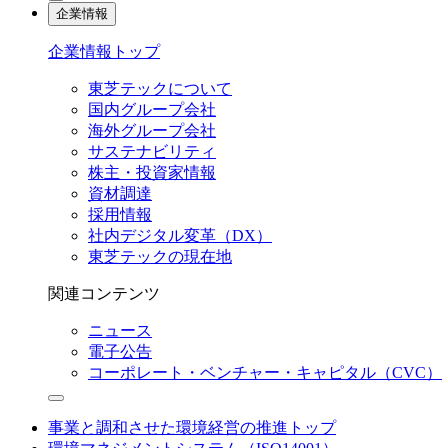
企業情報
企業情報トップ
東芝テックについて
国内グループ会社
海外グループ会社
サステナビリティ
株主・投資家情報
資材調達
採用情報
社内デジタル変革（DX）
東芝テックの現在地
関連コンテンツ
ニュース
電子公告
コーポレート・ベンチャー・キャピタル（CVC）
事業と調和させた環境経営の推進トップ