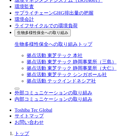
環境マネジメントシステム（ISO14001）
環境監査
サプライチェーンGHG排出量の把握
環境会計
ライフサイクルでの環境負荷
生物多様性保全への取り組み
生物多様性保全への取り組みトップ
拠点活動 東芝テック 本社
拠点活動 東芝テック 静岡事業所（三島）
拠点活動 東芝テック 静岡事業所（大仁）
拠点活動 東芝テック シンガポール社
拠点活動 テックインドネシア社
外部コミュニケーションの取り組み
内部コミュニケーションの取り組み
Toshiba Tec Global
サイトマップ
お問い合わせ
トップ