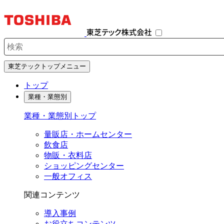
ナ
ビ
ゲ
ー
シ
検索キーワード入力
ョ
東芝テックトップメニュー
ン
を
トップ
開
業種・業態別
閉
す
業種・業態別トップ
る
量販店・ホームセンター
飲食店
物販・衣料店
ショッピングセンター
一般オフィス
関連コンテンツ
導入事例
お役立ちコンテンツ