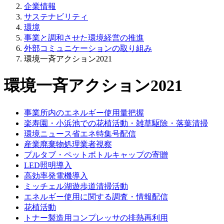
企業情報
サステナビリティ
環境
事業と調和させた環境経営の推進
外部コミュニケーションの取り組み
環境一斉アクション2021
環境一斉アクション2021
事業所内のエネルギー使用量把握
楽寿園・小浜池での花植活動・雑草駆除・落葉清掃
環境ニュース省エネ特集号配信
産業廃棄物処理業者視察
プルタブ・ペットボトルキャップの寄贈
LED照明導入
高効率発電機導入
ミッチェル湖遊歩道清掃活動
エネルギー使用に関する調査・情報配信
花植活動
トナー製造用コンプレッサの排熱再利用