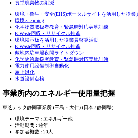
食堂廃棄物の削減
環境・衛生・安全(EHS)ポータルサイトを活用した従業
環境e-learning
化学物質取扱者教育・緊急時対応実地訓練
E-Waste回収・リサイクル推進
環境掲示板を活用した従業員啓発活動
E-Waste回収・リサイクル推進
敷地内駐車場夜間ライトダウン
化学物質取扱者教育・緊急時対応実地訓練
電力使用設備制御自動化
屋上緑化
水道設備点検
事業所内のエネルギー使用量把握
東芝テック静岡事業所 (三島・大仁) (日本 / 静岡県)
環境テーマ : エネルギー他
活動期間 : 通年
参加者概数 : 20人