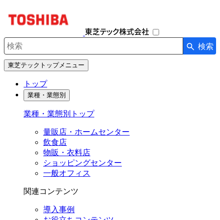
ナ
ビ
ゲ
ー
検索
シ
検索キーワード入力
ョ
東芝テックトップメニュー
ン
を
トップ
開
業種・業態別
閉
す
業種・業態別トップ
る
量販店・ホームセンター
飲食店
物販・衣料店
ショッピングセンター
一般オフィス
関連コンテンツ
導入事例
お役立ちコンテンツ