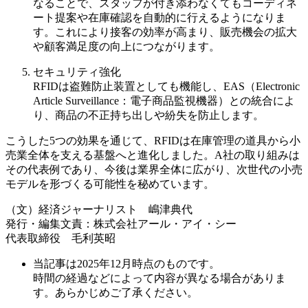
なることで、スタッフが付き添わなくてもコーディネ
ート提案や在庫確認を自動的に行えるようになりま
す。これにより接客の効率が高まり、販売機会の拡大
や顧客満足度の向上につながります。
セキュリティ強化
RFIDは盗難防止装置としても機能し、EAS（Electronic
Article Surveillance：電子商品監視機器）との統合によ
り、商品の不正持ち出しや紛失を防止します。
こうした5つの効果を通じて、RFIDは在庫管理の道具から小
売業全体を支える基盤へと進化しました。A社の取り組みは
その代表例であり、今後は業界全体に広がり、次世代の小売
モデルを形づくる可能性を秘めています。
（文）経済ジャーナリスト 嶋津典代
発行・編集文責：株式会社アール・アイ・シー
代表取締役 毛利英昭
当記事は2025年12月時点のものです。
時間の経過などによって内容が異なる場合がありま
す。あらかじめご了承ください。