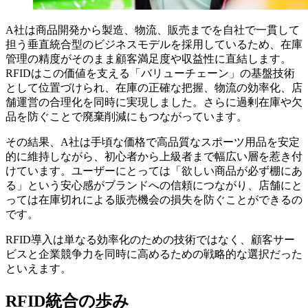
A社は商品開発から製造、物流、販売までを自社で一貫して
担う垂直統合型のビジネスモデルを採用しているため、在庫
管理の精度がそのまま顧客満足度や収益性に直結します。
RFIDはこの価値を支える「バリューチェーン」の基盤技術
として位置づけられ、在庫の正確な把握、物流の効率化、店
舗運営の合理化を同時に実現しました。さらに過剰在庫や欠
品を防ぐことで廃棄削減にもつながっています。
その結果、A社は手頃な価格で高品質なスポーツ用品を安定
的に維持しながら、初心者から上級者まで幅広い層を惹き付
けています。ユーザーにとっては「欲しい商品が必ず棚にあ
る」という安心感がブランドへの信頼につながり、店舗にと
っては在庫切れによる販売機会の損失を防ぐことができるの
です。
RFID導入は単なる効率化のための技術ではなく、顧客サー
ビスと企業競争力を同時に高めるための戦略的な選択だった
といえます。
RFID統合の歩み