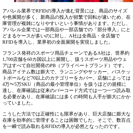
アパレル業界でRFIDの導入が進む背景には、商品のサイズ
や色展開が多く、新商品の投入が頻繁で回転が速いため、在
庫管理が複雑になりやすいという事情があります。ただし、
アパレル企業では一部商品や一部店舗での「部分導入」にと
どまるケースが多いのに対し、A社は全商品・全店舗で
RFIDを導入し、業界初の全面展開を実現しました。
フランス発祥のスポーツ用品チェーンであるA社は、世界約
1,700店舗を60カ国以上に展開し、扱うスポーツ用品やウェ
アはすべて自社開発のPB（プライベートブランド）です。
商品アイテム数は膨大で、ランニングやサッカー、バスケッ
トボールなど70以上のカテゴリーをカバー。店舗によっては
4万〜5万SKU（商品の最小管理単位）を扱うほどの規模に
達し、在庫確認は従来のバーコード方式では一つ一つ読み取
る必要があり、在庫確認には多くの時間も人手が膨大にかか
っていました。
こうした方法では正確性にも限界があり、巨大店舗に膨大な
在庫を効率的に管理することは困難でした。そこで、数百点
を一瞬で読み取れるRFIDの導入が必然となったのです。