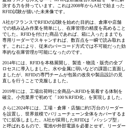
決する力を持っています。これは2008年からA社で始まった
RFID試験が描いた未来像です。
A社がフランスでRFIDの試験を始めた目的は、倉庫や店舗
での積み込み作業を簡単にし、在庫管理の精度を高めること
でした。RFIDを付けた商品であれば、箱に入ったままでも
専用リーダーでスキャンすれば、数百点を一瞬で読み取れま
す。これにより、従来のバーコード方式では不可能だった効
率的な在庫管理が可能になったのです。
2014年には、RFIDを本格展開し、製造・物流・販売の全プ
ロセスに導入しました。水や金属に弱いなどの課題に直面し
ましたが、RFIDの専門チームが包装の改良や製品設計の見
直しを行うことで克服しました。
2019年には、工場出荷時に全商品へRFIDを装着する体制を
確立。小売業界で初めて「100％RFID化」を実現しました。
さらに2024年には、工場・倉庫・店舗に約5万台のリーダー
を設置し、世界規模でバリューチェーン全体をカバーするま
でに拡張しました。A社が採用したRFIDは「パッシブ型」
と呼ばれるもので、電池や外部電源を必要とせず、リーダー