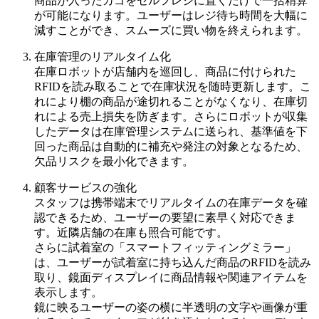
商品が入ったカゴをセルフレジに置くだけで一括精算
が可能になります。ユーザーはレジ待ち時間を大幅に
減すことができ、スムーズに買い物を終えられます。
在庫管理のリアルタイム化
在庫ロボットが店舗内を巡回し、商品に付けられた
RFIDを読み取ることで在庫状況を随時更新します。こ
れにより棚の商品が途切れることがなくなり、在庫切
れによる売上損失を防ぎます。さらにロボットが収集
したデータは在庫管理システムに送られ、基準値を下
回った商品は自動的に補充や発注の対象となるため、
欠品リスクを最小化できます。
顧客サービスの強化
スタッフは携帯端末でリアルタイムの在庫データを確
認できるため、ユーザーの要望に素早く対応できま
す。近隣店舗の在庫も照合可能です。
さらに試着室の「スマートフィッティングミラー」
は、ユーザーが試着室に持ち込んだ商品のRFIDを読み
取り、鏡面ディスプレイに商品情報や関連アイテムを
表示します。
鏡に映るユーザーの姿の横に半透明の文字や画像が重