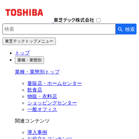
ナ
ビ
ゲ
ー
検索
シ
検索キーワード入力
ョ
東芝テックトップメニュー
ン
を
トップ
開
業種・業態別
閉
す
業種・業態別トップ
る
量販店・ホームセンター
飲食店
物販・衣料店
ショッピングセンター
一般オフィス
関連コンテンツ
導入事例
お役立ちコンテンツ