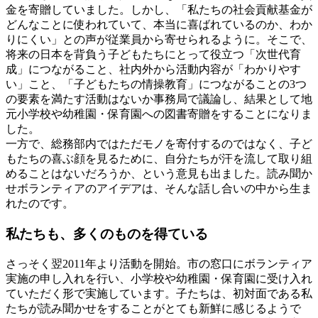
金を寄贈していました。しかし、「私たちの社会貢献基金が
どんなことに使われていて、本当に喜ばれているのか、わか
りにくい」との声が従業員から寄せられるように。そこで、
将来の日本を背負う子どもたちにとって役立つ「次世代育
成」につながること、社内外から活動内容が「わかりやす
い」こと、「子どもたちの情操教育」につながることの3つ
の要素を満たす活動はないか事務局で議論し、結果として地
元小学校や幼稚園・保育園への図書寄贈をすることになりま
した。
一方で、総務部内ではただモノを寄付するのではなく、子ど
もたちの喜ぶ顔を見るために、自分たちが汗を流して取り組
めることはないだろうか、という意見も出ました。読み聞か
せボランティアのアイデアは、そんな話し合いの中から生ま
れたのです。
私たちも、多くのものを得ている
さっそく翌2011年より活動を開始。市の窓口にボランティア
実施の申し入れを行い、小学校や幼稚園・保育園に受け入れ
ていただく形で実施しています。子たちは、初対面である私
たちが読み聞かせをすることがとても新鮮に感じるようで