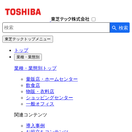
ナ
ビ
ゲ
ー
検索
シ
検索キーワード入力
ョ
東芝テックトップメニュー
ン
を
トップ
開
業種・業態別
閉
す
業種・業態別トップ
る
量販店・ホームセンター
飲食店
物販・衣料店
ショッピングセンター
一般オフィス
関連コンテンツ
導入事例
お役立ちコンテンツ