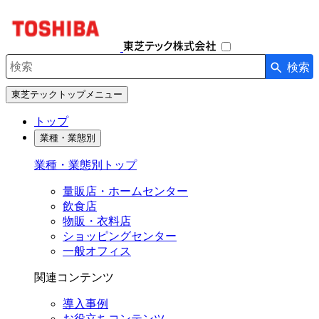
ナ
ビ
ゲ
ー
検索
シ
検索キーワード入力
ョ
東芝テックトップメニュー
ン
を
トップ
開
業種・業態別
閉
す
業種・業態別トップ
る
量販店・ホームセンター
飲食店
物販・衣料店
ショッピングセンター
一般オフィス
関連コンテンツ
導入事例
お役立ちコンテンツ