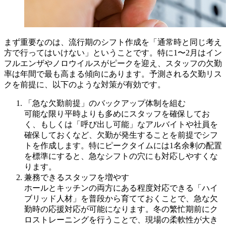
まず重要なのは、流行期のシフト作成を「通常時と同じ考え
方で行ってはいけない」ということです。特に1〜2月はイン
フルエンザやノロウイルスがピークを迎え、スタッフの欠勤
率は年間で最も高まる傾向にあります。予測される欠勤リス
クを前提に、以下のような対策が有効です。
「急な欠勤前提」のバックアップ体制を組む
可能な限り平時よりも多めにスタッフを確保してお
く、もしくは「呼び出し可能」なアルバイトや社員を
確保しておくなど、欠勤が発生することを前提でシフ
トを作成します。特にピークタイムには1名余剰の配置
を標準にすると、急なシフトの穴にも対応しやすくな
ります。
兼務できるスタッフを増やす
ホールとキッチンの両方にある程度対応できる「ハイ
ブリッド人材」を普段から育てておくことで、急な欠
勤時の応援対応が可能になります。冬の繁忙期前にク
ロストレーニングを行うことで、現場の柔軟性が大き